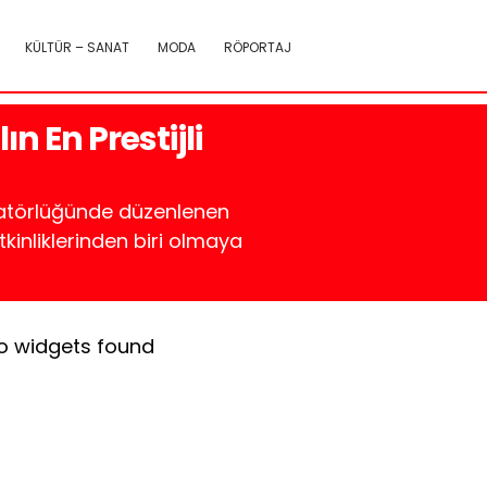
KÜLTÜR – SANAT
MODA
RÖPORTAJ
ın En Prestijli
zatörlüğünde düzenlenen
tkinliklerinden biri olmaya
o widgets found