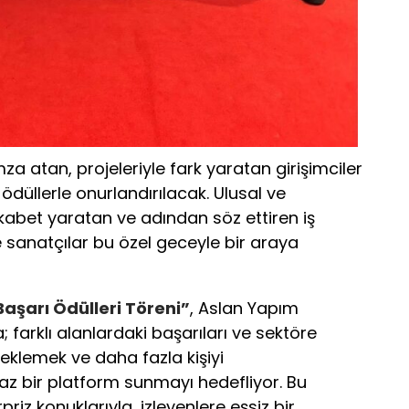
za atan, projeleriyle fark yaratan girişimciler
 ödüllerle onurlandırılacak. Ulusal ve
kabet yaratan ve adından söz ettiren iş
e sanatçılar bu özel geceyle bir araya
 Başarı Ödülleri Töreni”
, Aslan Yapım
; farklı alanlardaki başarıları ve sektöre
teklemek ve daha fazla kişiyi
az bir platform sunmayı hedefliyor. Bu
rpriz konuklarıyla, izleyenlere eşsiz bir