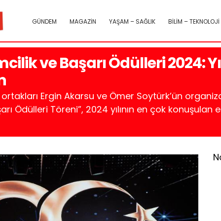
GÜNDEM
MAGAZİN
YAŞAM – SAĞLIK
BİLİM – TEKNOLOJİ
cilik ve Başarı Ödülleri 2024: Yıl
n
ortakları Ergin Akarsu ve Ömer Soytürk’ün organi
şarı Ödülleri Töreni”, 2024 yılının en çok konuşulan e
N