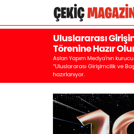
Uluslararası Girişim
Törenine Hazır Olu
Aslan Yapım Medya'nın kurucu 
“Uluslararası Girişimcilik ve Ba
hazırlanıyor.