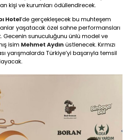
kan kişi ve kurumları ödüllendirecek.
ı Hotel
‘de gerçekleşecek bu muhteşem
z anlar yaşatacak özel sahne performansları
cak. Gecenin sunuculuğunu ünlü model ve
mış isim
Mehmet Aydın
üstlenecek. Kırmızı
rası yarışmalarda Türkiye’yi başarıyla temsil
layacak.