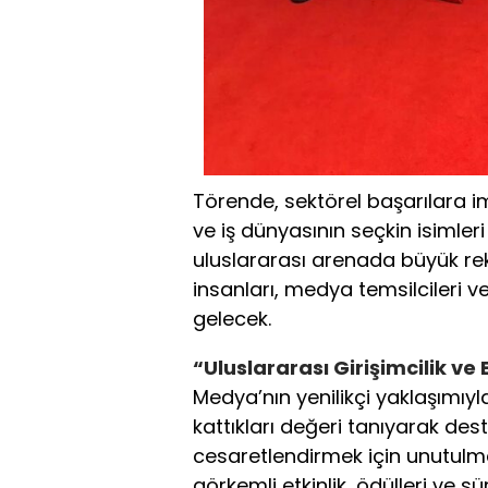
Törende, sektörel başarılara im
ve iş dünyasının seçkin isimleri
uluslararası arenada büyük re
insanları, medya temsilcileri v
gelecek.
“Uluslararası Girişimcilik ve
Medya’nın yenilikçi yaklaşımıyla
kattıkları değeri tanıyarak des
cesaretlendirmek için unutulm
görkemli etkinlik, ödülleri ve sü