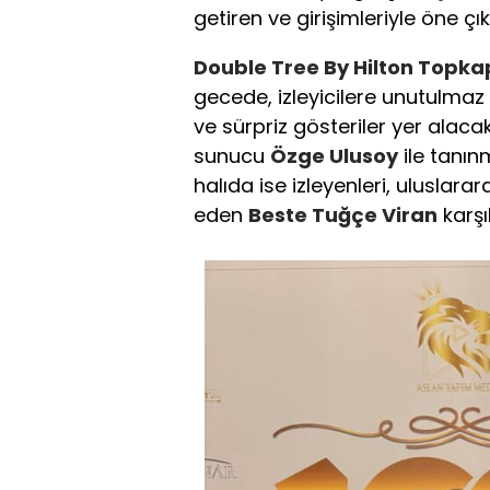
getiren ve girişimleriyle öne çı
Double Tree By Hilton Topkap
gecede, izleyicilere unutulma
ve sürpriz gösteriler yer ala
sunucu
Özge Ulusoy
ile tanın
halıda ise izleyenleri, uluslara
eden
Beste Tuğçe Viran
karşı