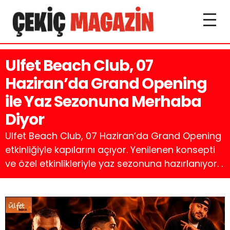
Ulfet Beach Club, 07
Haziran’da Grand Opening
ile Yaz Sezonuna Merhaba
Diyor
Ulfet Beach Club, 07 Haziran’da Grand Opening
etkinliğiyle kapılarını açıyor. Yenilenen konsepti
ve özel etkinlikleriyle yaz sezonuna hazırlanıyor. .