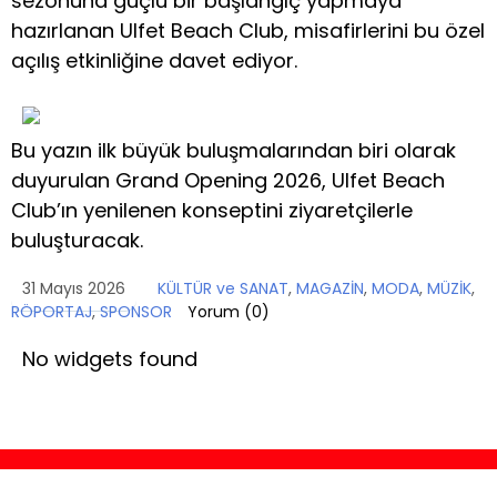
sezonuna güçlü bir başlangıç yapmaya
hazırlanan Ulfet Beach Club, misafirlerini bu özel
açılış etkinliğine davet ediyor.
Bu yazın ilk büyük buluşmalarından biri olarak
duyurulan Grand Opening 2026, Ulfet Beach
Club’ın yenilenen konseptini ziyaretçilerle
buluşturacak.
31 Mayıs 2026
KÜLTÜR ve SANAT
,
MAGAZİN
,
MODA
,
MÜZİK
,
RÖPORTAJ
,
SPONSOR
Yorum (
0
)
No widgets found