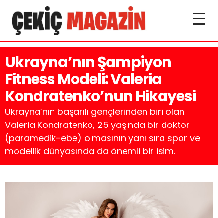
Ukrayna’nın Şampiyon
Fitness Modeli: Valeria
Kondratenko’nun Hikayesi
Ukrayna’nın başarılı gençlerinden biri olan
Valeria Kondratenko, 25 yaşında bir doktor
(paramedik-ebe) olmasının yanı sıra spor ve
modellik dünyasında da önemli bir isim.