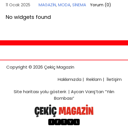
11 Ocak 2025
MAGAZİN
,
MODA
,
SİNEMA
Yorum (
0
)
No widgets found
Copyright © 2026 Çekiç Magazin
Hakkımızda
|
Reklam
|
İletişim
Site haritası
yolu gösterir. |
Aycan Varış’tan “Yılın
Bombası”
I
F
T
Y
L