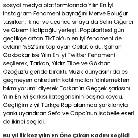
sosyal medya platformlarında Yılın En İyi
Instagram Fenomeni bayrağını Merve Boluğur
taşırken, ikinci ve üçüncü sıraya da Selin Ciğerci
ve Gizem Hatipoğlu yerleşti. Popülaritesi gün
geçtikçe artan TikTok’un en iyi fenomeni de
oyların %62’sini toplayan Cellat oldu. Şahan
Gökbakar ise Yılın En İyi Twitter Fenomeni
seçilerek, Tarkan, Yıldız Tilbe ve Gökhan
Özoğuz’u geride bıraktı. Müzik dünyasını da es
geçmeyen anketlerin katılımcıları ‘dinlemekten
bıkmıyorum’ diyerek Tarkan’ın Geççek şarkısını
Yılın En İyi Şarkısı kategorisinin başına koydu.
Geçtiğimiz yıl Türkçe Rap alanında şarkılarıyla
yankı uyandıran Sefo ve Capo’nun Isabelle eseri
de ikinci seçildi.
Bu yıl ilk kez yılın En Öne Çıkan Kadını seçildi