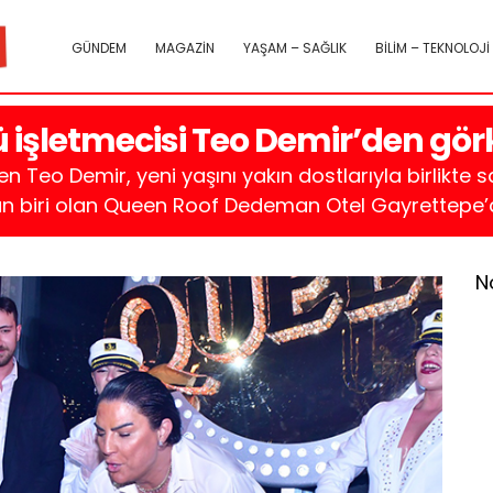
GÜNDEM
MAGAZİN
YAŞAM – SAĞLIK
BİLİM – TEKNOLOJİ
ü işletmecisi Teo Demir’den gö
en Teo Demir, yeni yaşını yakın dostlarıyla birlikte 
 biri olan Queen Roof Dedeman Otel Gayrettepe’de
N