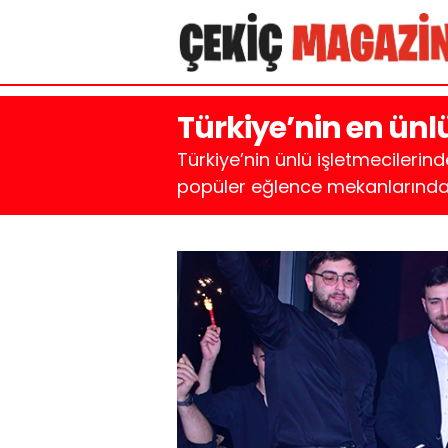
Türkiye’nin en ünl
Türkiye’nin ünlü işletmecilerind
popüler eğlence mekanlarından