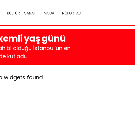
KÜLTÜR – SANAT
MODA
RÖPORTAJ
rkemli yaş günü
sahibi olduğu İstanbul’un en
 kutladı..
o widgets found