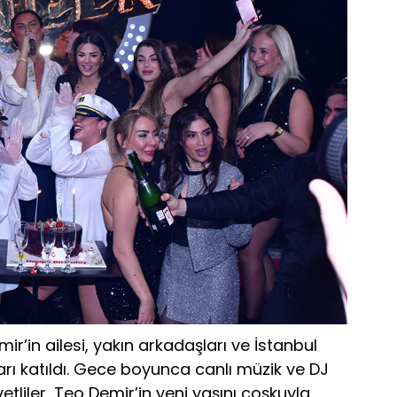
’in ailesi, yakın arkadaşları ve İstanbul
rı katıldı. Gece boyunca canlı müzik ve DJ
tliler, Teo Demir’in yeni yaşını coşkuyla