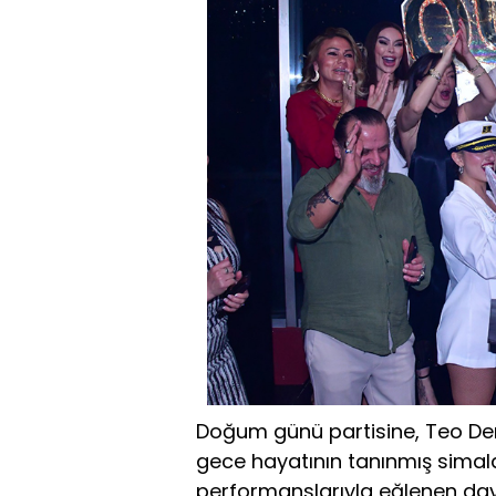
Doğum günü partisine, Teo Demir
gece hayatının tanınmış simala
performanslarıyla eğlenen dave