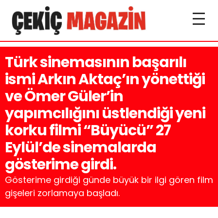
Türk sinemasının başarılı
ismi Arkın Aktaç’ın yönettiği
ve Ömer Güler’in
yapımcılığını üstlendiği yeni
korku filmi “Büyücü” 27
Eylül’de sinemalarda
gösterime girdi.
Gösterime girdiği günde büyük bir ilgi gören film
gişeleri zorlamaya başladı.