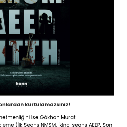
onlardan kurtulamazsınız!
önetmenliğini ise Gökhan Murat
leme (İlk Seans NMSM, İkinci seans AEEP, Son