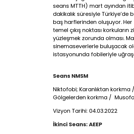
seans MTTH) mart ayından itiba
dakikalık süresiyle Türkiye’de bi
baş harflerinden oluşuyor. Her 
temel çıkış noktası korkuların z
yüzleşmek zorunda olması. Mar
sinemaseverlerle buluşacak olan
istasyonunda fobileriyle uğraşan
Seans NMSM
Niktofobi; Karanlıktan korkma / 
Gölgelerden korkma / Musofo
Vizyon Tarihi: 04.03.2022
İkinci Seans: AEEP