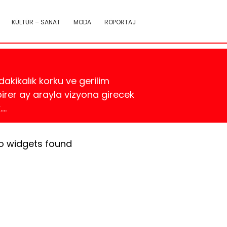
KÜLTÜR – SANAT
MODA
RÖPORTAJ
akikalık korku ve gerilim
birer ay arayla vizyona girecek
….
o widgets found