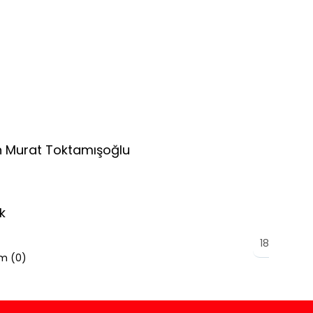
n Murat Toktamışoğlu
k
18
m (
0
)