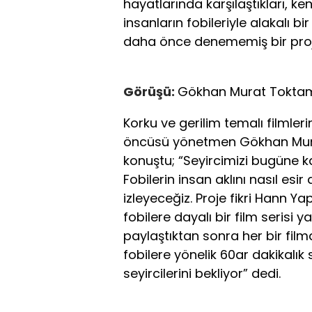
hayatlarında karşılaştıkları, ke
insanların fobileriyle alakalı bi
daha önce denememiş bir proje
Görüşü:
Gökhan Murat Toktam
Korku ve gerilim temalı filmleri
öncüsü yönetmen Gökhan Mura
konuştu; “Seyircimizi bugüne k
Fobilerin insan aklını nasıl esir
izleyeceğiz. Proje fikri Hann Y
fobilere dayalı bir film serisi
paylaştıktan sonra her bir film
fobilere yönelik 60ar dakikalık 
seyircilerini bekliyor” dedi.