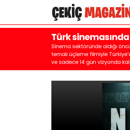
Türk sinemasında b
Sinema sektöründe aldığı öncü 
temalı üçleme filmiyle Türkiye’
ve sadece 14 gün vizyonda kal