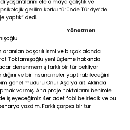
ndi yaşantılarını ele almaya çalıştık ve
r psikolojik gerilim korku türünde Türkiye’de
 yaptık” dedi.
Yönetmen
ışoğlu
n aranılan başarılı ismi ve birçok alanda
t Toktamışoğlu yeni üçleme hakkında
adar denenmemiş farklı bir tür bekliyor.
 aldığını ve bir insana neler yaptırabileceğini
apım genel müdürü Onur Aşa’ya ait. Aklında
 yapmak varmış. Ana proje noktalarını benimle
de işleyeceğimiz 4er adet fobi belirledik ve bu
senaryo yazdım. Farklı çarpıcı bir tür