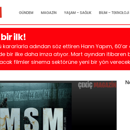
GÜNDEM
MAGAZİN
YAŞAM – SAĞLIK
BİLİM – TEKNOLOJİ
ir ilk!
kararlarla adından söz ettiren Hann Yapım, 60’ar d
de bir ilke daha imza atıyor. Mart ayından itibaren 
acak filmler sinema sektörüne yeni bir yön verecek
N