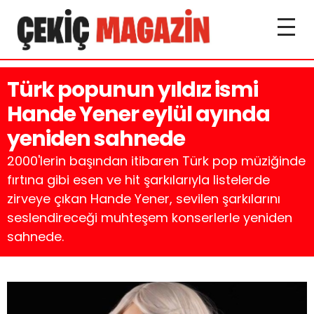
Türk popunun yıldız ismi
Hande Yener eylül ayında
yeniden sahnede
2000'lerin başından itibaren Türk pop müziğinde
fırtına gibi esen ve hit şarkılarıyla listelerde
zirveye çıkan Hande Yener, sevilen şarkılarını
seslendireceği muhteşem konserlerle yeniden
sahnede.