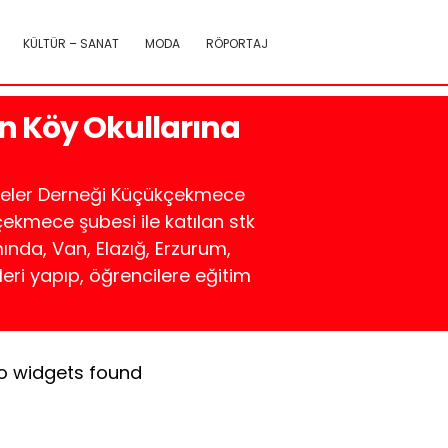
KÜLTÜR – SANAT
MODA
RÖPORTAJ
n Köy Okullarına
nneler Derneği Küçükçekmece
ekmece şubesi ile katılan stk
nda, Van, Elazığ, Erzurum,
tleri yapıp, öğrencilere eğitim
o widgets found