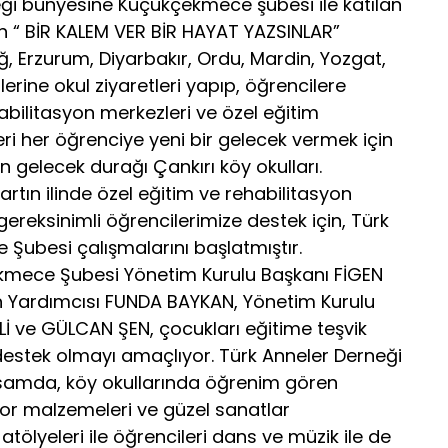
eği bünyesine Küçükçekmece şubesi ile katılan
n “ BİR KALEM VER BİR HAYAT YAZSINLAR”
ğ, Erzurum, Diyarbakır, Ordu, Mardin, Yozgat,
illerine okul ziyaretleri yapıp, öğrencilere
abilitasyon merkezleri ve özel eğitim
ri her öğrenciye yeni bir gelecek vermek için
n gelecek durağı Çankırı köy okulları.
rtın ilinde özel eğitim ve rehabilitasyon
ereksinimli öğrencilerimize destek için, Türk
Şubesi çalışmalarını başlatmıştır.
kmece Şubesi Yönetim Kurulu Başkanı FİGEN
n Yardımcısı FUNDA BAYKAN, Yönetim Kurulu
İLLİ ve GÜLCAN ŞEN, çocukları eğitime teşvik
destek olmayı amaçlıyor. Türk Anneler Derneği
amda, köy okullarında öğrenim gören
spor malzemeleri ve güzel sanatlar
atölyeleri ile öğrencileri dans ve müzik ile de