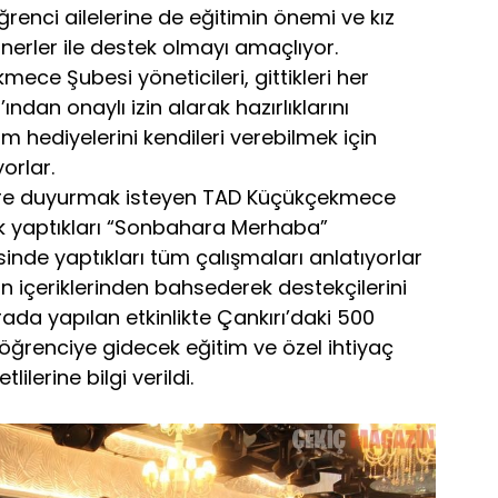
renci ailelerine de eğitimin önemi ve kız
nerler ile destek olmayı amaçlıyor.
ece Şubesi yöneticileri, gittikleri her
’ından onaylı izin alarak hazırlıklarını
 hediyelerini kendileri verebilmek için
yorlar.
elere duyurmak isteyen TAD Küçükçekmece
ak yaptıkları “Sonbahara Merhaba”
sinde yaptıkları tüm çalışmaları anlatıyorlar
nin içeriklerinden bahsederek destekçilerini
rada yapılan etkinlikte Çankırı’daki 500
 öğrenciye gidecek eğitim ve özel ihtiyaç
lilerine bilgi verildi.