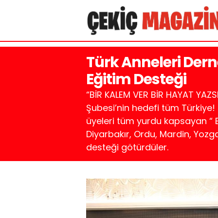
Türk Anneleri Der
Eğitim Desteği
“BİR KALEM VER BİR HAYAT YAZS
Şubesi’nin hedefi tüm Türkiye!
üyeleri tüm yurdu kapsayan “ 
Diyarbakır, Ordu, Mardin, Yozgat
desteği götürdüler.