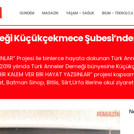
GÜNDEM
MAGAZİN
YAŞAM – SAĞLIK
BİLİM – TEKNOLOJİ
neği Küçükçekmece Şubesi’nde
INLAR” Projesi ile binlerce hayata dokunan Türk A
 2019 yılında Türk Anneler Derneği bünyesine Küçükç
BİR KALEM VER BİR HAYAT YAZSINLAR” projesi kapsamı
, Batman Sinop, Bitlis, Siirt,Urfa illerine okul ziyare
N