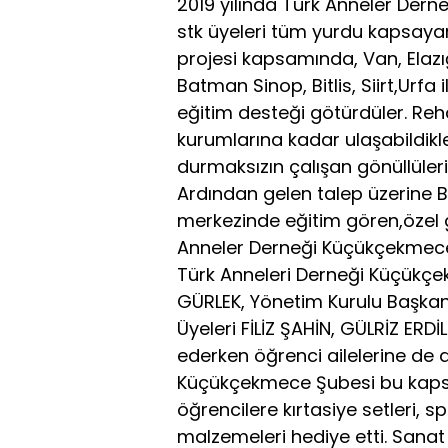
2019 yılında Türk Anneler Dern
stk üyeleri tüm yurdu kapsaya
projesi kapsamında, Van, Elazı
Batman Sinop, Bitlis, Siirt,Urfa 
eğitim desteği götürdüler. Reh
kurumlarına kadar ulaşabildikle
durmaksızın çalışan gönüllüleri
Ardından gelen talep üzerine Ba
merkezinde eğitim gören,özel g
Anneler Derneği Küçükçekmece 
Türk Anneleri Derneği Küçükçe
GÜRLEK, Yönetim Kurulu Başka
Üyeleri FİLİZ ŞAHİN, GÜLRİZ ERD
ederken öğrenci ailelerine de 
Küçükçekmece Şubesi bu kaps
öğrencilere kırtasiye setleri, 
malzemeleri hediye etti. Sanat 