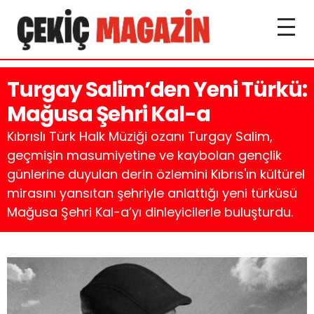
Turgay Salim’den Yeni Türkü:
Mağusa Şehri Kal-a
Kıbrıslı Türk Halk Müziği ozanı Turgay Salim,
geçmişin masumiyetine ve kaybolan gençlik
günlerine duyulan derin özlemini Kıbrıs'ın kültürel
mirasını yansıtan şehriyle anlattığı yeni türküsü
Mağusa Şehri Kal-a’yı dinleyicilerle buluşturdu.