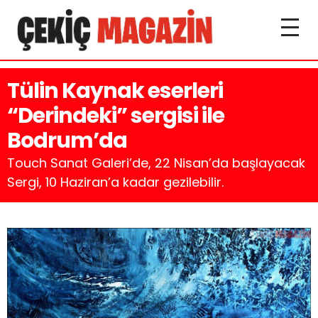
Tülin Kaynak eserleri
“Derindeki” sergisi ile
Bodrum’da
Touch Sanat Galeri’de, 22 Nisan’da başlayacak
Sergi, 10 Haziran’a kadar gezilebilir.