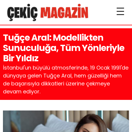
Tuğçe Aral: Modellikten
Sunuculuğa, Tüm Yönleriyle
Bir Yıldız
İstanbul'un büyülü atmosferinde, 19 Ocak 1991'de
dünyaya gelen Tuğçe Aral, hem güzelliği hem
de başarısıyla dikkatleri üzerine çekmeye
devam ediyor.