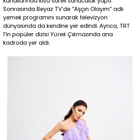
kanallarında kısa süreli sunuculuk yaptı.
Sonrasında Beyaz TV’de “Aşçın Olayım” adlı
yemek programını sunarak televizyon
dünyasında da kendine yer edindi. Ayrıca, TRT
1’in popüler dizisi
Yürek Çıkmazı
nda ana
kadroda yer aldı.