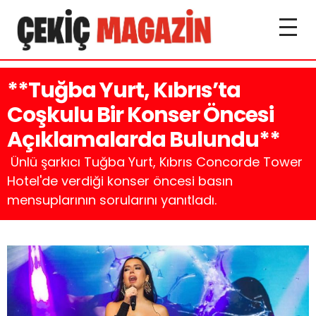
**Tuğba Yurt, Kıbrıs’ta
Coşkulu Bir Konser Öncesi
Açıklamalarda Bulundu**
Ünlü şarkıcı Tuğba Yurt, Kıbrıs Concorde Tower
Hotel'de verdiği konser öncesi basın
mensuplarının sorularını yanıtladı.