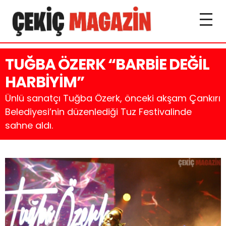
TUĞBA ÖZERK “BARBİE DEĞİL
HARBİYİM”
Ünlü sanatçı Tuğba Özerk, önceki akşam Çankırı
Belediyesi’nin düzenlediği Tuz Festivalinde
sahne aldı.