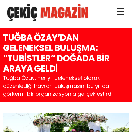
TUĞBA ÖZAY’DAN
GELENEKSEL BULUŞMA:
“TUBİSTLER” DOĞADA BİR
ARAYA GELDİ
Tuğba Özay, her yıl geleneksel olarak
düzenlediği hayran buluşmasını bu yıl da
görkemli bir organizasyonla gerçekleştirdi.