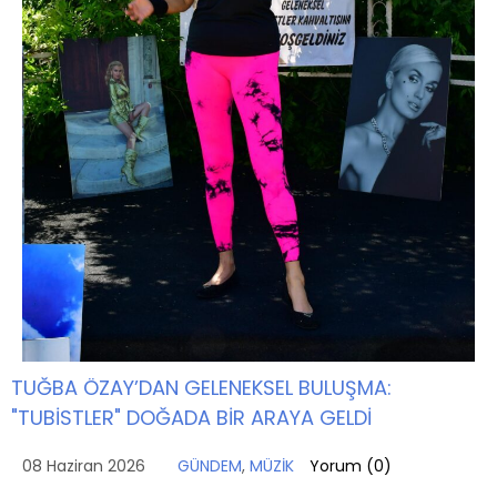
TUĞBA ÖZAY’DAN GELENEKSEL BULUŞMA:
"TUBİSTLER" DOĞADA BİR ARAYA GELDİ
08 Haziran 2026
GÜNDEM
,
MÜZİK
Yorum (
0
)