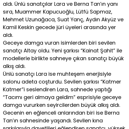
aldı. Ünlü sanatçılar Lara ve Berna Tan’ın yanı
sıra, Muammer Kapucuoğlu, Lütfü Sapmaz,
Mehmet Uzunağaca, Suat Yanç, Aydın Akyüz ve
Kamil Keskin gecede jüri üyeleri arasında yer
aldı.
Geceye damga vuran isimlerden biri sevilen
sanatçı Altay oldu. Yeni şarkısı “Kainat Şahit” ile
modellerle birlikte sahneye çıkan sanatçı büyük
alkış aldı.
Ünlü sanatçı Lara ise muhteşem enerjisiyle
salonu adeta coşturdu. Sevilen şarkısı “Katmer
Katmer”i seslendiren Lara, sahnede yaptığı
“Tacımı geri almaya geldim” esprisiyle geceye
damga vururken seyircilerden büyük alkış aldı.
Gecenin en eğlenceli anlarından biri ise Berna
Tan’ın sahnesinde yaşandı. Sevilen kına
şarkılarıyla davetlileri eğlendiren sanatçı, yüksek