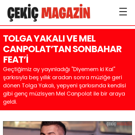
TOLGA YAKALI VE MEL
CANPOLAT’TAN SONBAHAR
FEAT’İ
Geçtiğimiz ay yayınladığı ''Diyemem ki Kal''
şarkısıyla beş yıllık aradan sonra müziğe geri
dönen Tolga Yakalı, yepyeni şarkısında kendisi
gibi genç müzisyen Mel Canpolat ile bir araya
geldi.