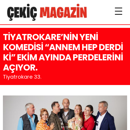
TİYATROKARE’NİN YENİ
KOMEDİSİ “ANNEM HEP DERDİ
Kİ” EKİM AYINDA PERDELERİNİ
AÇIYOR.
Tiyatrokare 33.