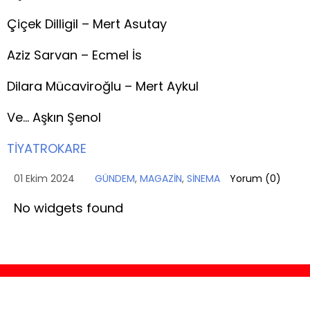
Çiçek Dilligil – Mert Asutay
Aziz Sarvan – Ecmel İs
Dilara Mücaviroğlu – Mert Aykul
Ve… Aşkın Şenol
TİYATROKARE
01 Ekim 2024
GÜNDEM
,
MAGAZİN
,
SİNEMA
Yorum (
0
)
No widgets found