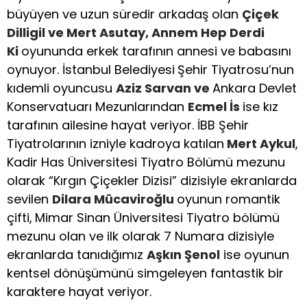
büyüyen ve uzun süredir arkadaş olan
Çiçek
Dilligil ve Mert Asutay, Annem Hep Derdi
Ki
oyununda erkek tarafının annesi ve babasını
oynuyor. İstanbul Belediyesi
Şehir Tiyatrosu’nun
kıdemli oyuncusu
Aziz Sarvan ve
Ankara Devlet
Konservatuarı Mezunlarından
Ecmel İs
ise kız
tarafının ailesine hayat veriyor. İBB Şehir
Tiyatrolarının izniyle kadroya katılan
Mert Aykul
,
Kadir Has Üniversitesi Tiyatro Bölümü mezunu
olarak “Kırgın Çiçekler Dizisi” dizisiyle ekranlarda
sevilen
Dilara Mücaviroğlu
oyunun romantik
çifti,
Mimar Sinan Üniversitesi Tiyatro bölümü
mezunu olan ve ilk olarak 7 Numara dizisiyle
ekranlarda tanıdığımız
Aşkın Şenol
ise oyunun
kentsel dönüşümünü simgeleyen fantastik bir
karaktere hayat veriyor.