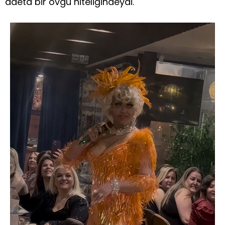
adeta bir övgü niteliğindeydi.