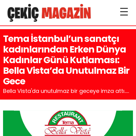
Tema İstanbul’un sanatçı
kadınlarından Erken Dünya
Kadınlar Günü Kutlaması:
Bella Vista’da Unutulmaz Bir
Gece
Bella Vista'da unutulmaz bir geceye imza attı.....