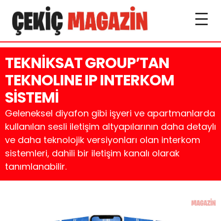
TEKNİKSAT GROUP’TAN
TEKNOLINE IP INTERKOM
SİSTEMİ
Geleneksel diyafon gibi işyeri ve apartmanlarda
kullanılan sesli iletişim altyapılarının daha detaylı
ve daha teknolojik versiyonları olan interkom
sistemleri, dahili bir iletişim kanalı olarak
tanımlanabilir.