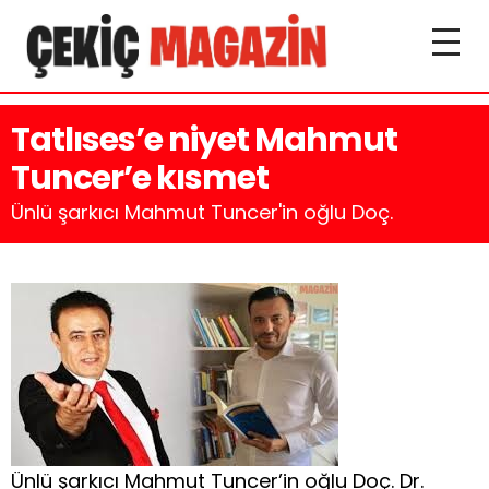
Tatlıses’e niyet Mahmut
Tuncer’e kısmet
Ünlü şarkıcı Mahmut Tuncer'in oğlu Doç.
Ünlü şarkıcı Mahmut Tuncer’in oğlu Doç. Dr.