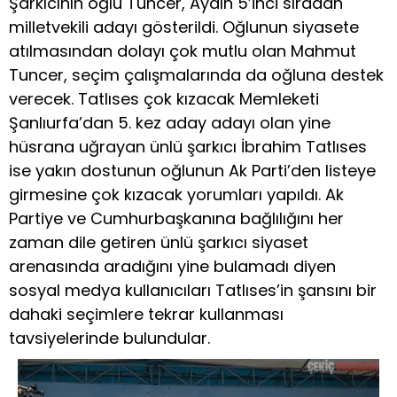
Şarkıcının oğlu Tuncer, Aydın 5’inci sıradan
milletvekili adayı gösterildi. Oğlunun siyasete
atılmasından dolayı çok mutlu olan Mahmut
Tuncer, seçim çalışmalarında da oğluna destek
verecek. Tatlıses çok kızacak Memleketi
Şanlıurfa’dan 5. kez aday adayı olan yine
hüsrana uğrayan ünlü şarkıcı İbrahim Tatlıses
ise yakın dostunun oğlunun Ak Parti’den listeye
girmesine çok kızacak yorumları yapıldı. Ak
Partiye ve Cumhurbaşkanına bağlılığını her
zaman dile getiren ünlü şarkıcı siyaset
arenasında aradığını yine bulamadı diyen
sosyal medya kullanıcıları Tatlıses’in şansını bir
dahaki seçimlere tekrar kullanması
tavsiyelerinde bulundular.