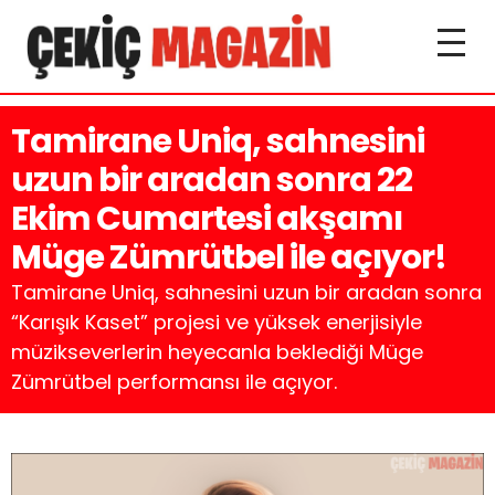
Tamirane Uniq, sahnesini
uzun bir aradan sonra 22
Ekim Cumartesi akşamı
Müge Zümrütbel ile açıyor!
Tamirane Uniq, sahnesini uzun bir aradan sonra
“Karışık Kaset” projesi ve yüksek enerjisiyle
müzikseverlerin heyecanla beklediği Müge
Zümrütbel performansı ile açıyor.