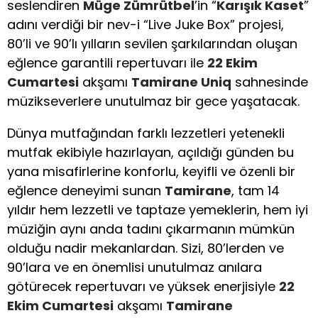
seslendiren
Müge Zümrütbel
’in “
Karışık Kaset
”
adını verdiği bir nev-i “Live Juke Box” projesi,
80’li ve 90’lı yılların sevilen şarkılarından oluşan
eğlence garantili repertuvarı ile
22 Ekim
Cumartesi
akşamı
Tamirane Uniq
sahnesinde
müzikseverlere unutulmaz bir gece yaşatacak.
Dünya mutfağından farklı lezzetleri yetenekli
mutfak ekibiyle hazırlayan, açıldığı günden bu
yana misafirlerine konforlu, keyifli ve özenli bir
eğlence deneyimi sunan
Tamirane
, tam 14
yıldır hem lezzetli ve taptaze yemeklerin, hem iyi
müziğin aynı anda tadını çıkarmanın mümkün
olduğu nadir mekanlardan. Sizi, 80’lerden ve
90’lara ve en önemlisi unutulmaz anılara
götürecek repertuvarı ve yüksek enerjisiyle
22
Ekim Cumartesi
akşamı
Tamirane