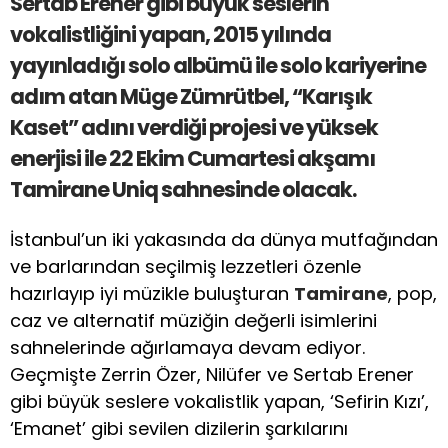
Sertab Erener gibi büyük seslerin
vokalistliğini yapan, 2015 yılında
yayınladığı solo albümü ile solo kariyerine
adım atan Müge Zümrütbel, “Karışık
Kaset” adını verdiği projesi ve yüksek
enerjisi ile 22 Ekim Cumartesi akşamı
Tamirane Uniq sahnesinde olacak.
İstanbul’un iki yakasında da dünya mutfağından
ve barlarından seçilmiş lezzetleri özenle
hazırlayıp iyi müzikle buluşturan
Tamirane
, pop,
caz ve alternatif müziğin değerli isimlerini
sahnelerinde ağırlamaya devam ediyor.
Geçmişte Zerrin Özer, Nilüfer ve Sertab Erener
gibi büyük seslere vokalistlik yapan, ‘Sefirin Kızı’,
‘Emanet’ gibi sevilen dizilerin şarkılarını