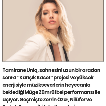
Tamirane Uniq, sahnesini uzun bir aradan
sonra “Karışık Kaset” projesi ve yüksek
enerjisiyle müzikseverlerin heyecanla
beklediği Müge Zümrütbel performansı ile
açıyor. Geçmişte Zerrin Özer, Nilüfer ve