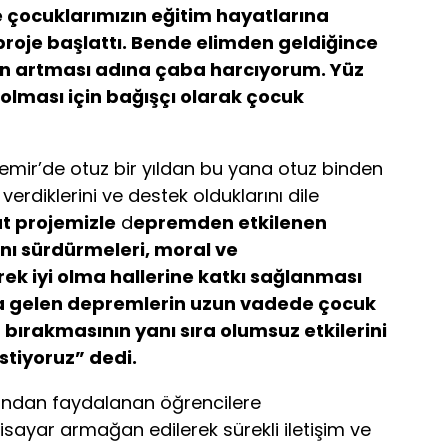
çocuklarımızın eğitim hayatlarına
 proje başlattı. Bende elimden geldiğince
ın artması
adına çaba harcıyorum. Yüz
olması için bağışçı olarak çocuk
demir’de otuz bir yıldan bu yana otuz binden
verdiklerini ve destek olduklarını dile
ut
proje
mizle
d
epremden etkilenen
ını sürdürmeleri, moral ve
rek iyi olma hallerine katkı sağlanması
gelen depremlerin uzun vadede çocuk
 bırakmasının yanı sıra olumsuz etkilerini
stiyoruz” dedi.
arından faydalanan öğrencilere
gisayar armağan edilerek sürekli iletişim ve