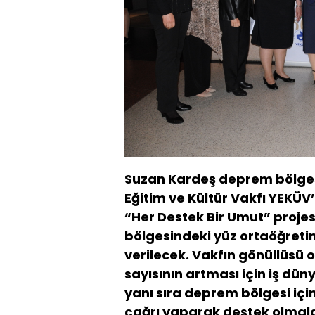
Suzan Kardeş deprem bölgesin
Eğitim ve Kültür Vakfı YEKÜV’
“Her Destek Bir Umut” proje
bölgesindeki yüz ortaöğretim
verilecek. Vakfın gönüllüsü 
sayısının artması için iş dü
yanı sıra deprem bölgesi içi
çağrı yaparak destek olmalar