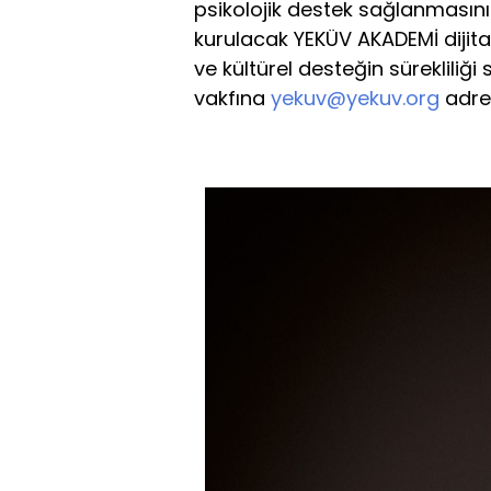
psikolojik destek sağlanmasını
kurulacak YEKÜV AKADEMİ dijital
ve kültürel desteğin sürekliliğ
vakfına
yekuv@yekuv.org
adres