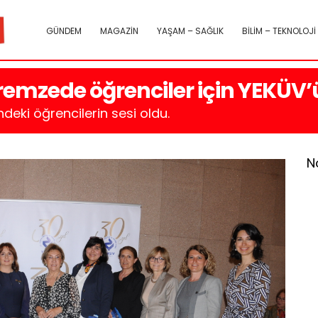
GÜNDEM
MAGAZİN
YAŞAM – SAĞLIK
BİLİM – TEKNOLOJİ
emzede öğrenciler için YEKÜV’ü
eki öğrencilerin sesi oldu.
N