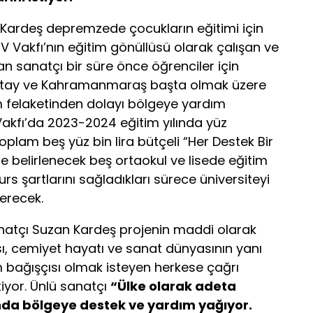
Kardeş depremzede çocukların eğitimi için
KÜV Vakfı’nın eğitim gönüllüsü olarak çalışan ve
an sanatçı bir süre önce öğrenciler için
 Hatay ve Kahramanmaraş başta olmak üzere
m felaketinden dolayı bölgeye yardım
 Vakfı’da 2023-2024 eğitim yılında yüz
oplam beş yüz bin lira bütçeli “Her Destek Bir
ile belirlenecek beş ortaokul ve lisede eğitim
s şartlarını sağladıkları sürece üniversiteyi
verecek.
anatçı Suzan Kardeş projenin maddi olarak
ı, cemiyet hayatı ve sanat dünyasının yanı
m bağışçısı olmak isteyen herkese çağrı
tiyor. Ünlü sanatçı
“Ülke olarak adeta
da bölgeye destek ve yardım yağıyor.