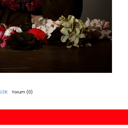
ÜZİK
Yorum (
0
)