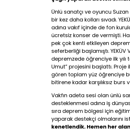
Ünlü sanatçı ve oyuncu Suzan 
bir kez daha kolları sıvadı. YE
adına vakıf içinde de fon kurul
ücretsiz konser de vermişti.
pek çok kenti etkileyen depre
seferberliği başlamıştı. YEKÜV
depremzede öğrenciye ilk yılı t
Umut” projesini başlattı. Proje 
gören toplam yüz öğrenciye bur
bitirene kadar karşılıksız burs 
Vakfın adeta sesi olan ünlü s
desteklenmesi adına iş dünyas
sıra deprem bölgesi için eğiti
yaparak destekçi olmalarını is
kenetlendik. Hemen her alan