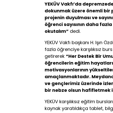
YEKÜV Vakfı’da depremzede 
dokunmak üzere
önemli
bir
projenin duyulması
ve sayın
öğrenci sayısını
n
daha fazla 
okutalım”
dedi.
YEKÜV Vakfı başkanı H. Işın Öz
fazla öğrenciye karşılıksız burs 
getirerek
“
Her Destek Bir Um
öğrencilerin eğitim hayatlar
motivasyonlarının yükseltile
amaçlanmaktadır. Meydana 
ve gençlerimiz üzerinde izler
bir nebze olsun hafifletmek i
YEKÜV karşılıksız eğitim bursl
kaynak yaratıldıkça tablet, bil