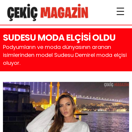
SUDESU MODA ELÇİSİ OLDU
Podyumların ve moda dünyasının aranan
isimlerinden model Sudesu Demirel moda elçisi
oluyor.