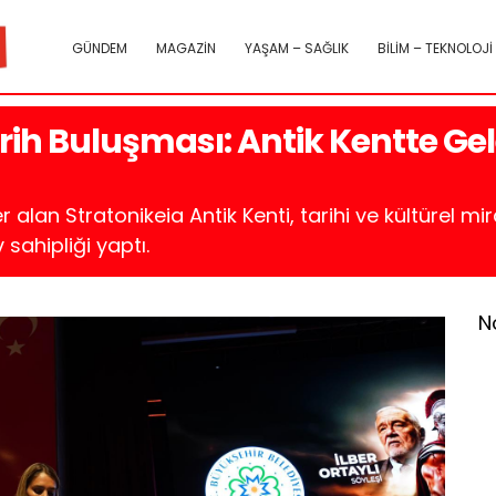
GÜNDEM
MAGAZİN
YAŞAM – SAĞLIK
BİLİM – TEKNOLOJİ
rih Buluşması: Antik Kentte Ge
 alan Stratonikeia Antik Kenti, tarihi ve kültürel 
 sahipliği yaptı.
N