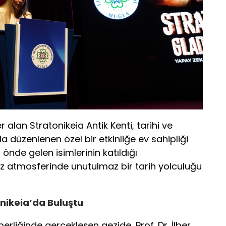
 alan Stratonikeia Antik Kenti, tarihi ve
 düzenlenen özel bir etkinliğe ev sahipliği
 önde gelen isimlerinin katıldığı
iz atmosferinde unutulmaz bir tarih yolculuğu
onikeia’da Buluştu
berliğinde gerçekleşen gezide, Prof. Dr. İlber