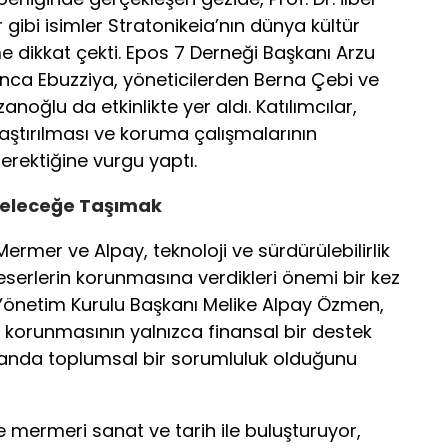
r gibi isimler Stratonikeia’nın dünya kültür
e dikkat çekti. Epos 7 Derneği Başkanı Arzu
nca Ebuzziya, yöneticilerden Berna Çebi ve
oğlu da etkinlikte yer aldı. Katılımcılar,
nlaştırılması ve koruma çalışmalarının
gerektiğine vurgu yaptı.
e Geleceğe Taşımak
ermer ve Alpay, teknoloji ve sürdürülebilirlik
i eserlerin korunmasına verdikleri önemi bir kez
Yönetim Kurulu Başkanı Melike Alpay Özmen,
 korunmasının yalnızca finansal bir destek
manda toplumsal bir sorumluluk olduğunu
kle mermeri sanat ve tarih ile buluşturuyor,