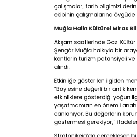
çalışmalar, tarih bilgimizi deri
ekibinin çalışmalarına övgüde
Muğla Halkı Kültürel Miras Bil
Akşam saatlerinde Gazi Kültür 
Şengör Muğla halkıyla bir araya 
kentlerin turizm potansiyeli v
alındı.
Etkinliğe gösterilen ilgiden mem
“Böylesine değerli bir antik ken
etkinliklere gösterdiği yoğun i
yaşatmamızın en önemli anahtar
canlanıyor. Bu değerlerin kor
göstermesi gerekiyor,” ifadeleri
Stratonikeia’da gerçekleşen bu ö