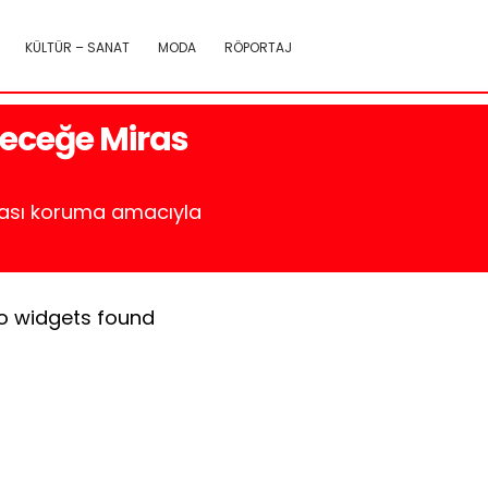
KÜLTÜR – SANAT
MODA
RÖPORTAJ
leceğe Miras
mirası koruma amacıyla
o widgets found