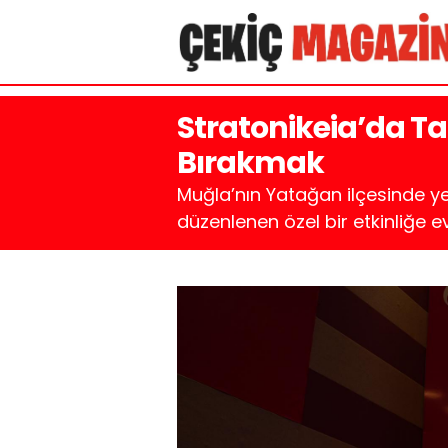
Stratonikeia’da Ta
Bırakmak
Muğla’nın Yatağan ilçesinde yer
düzenlenen özel bir etkinliğe ev