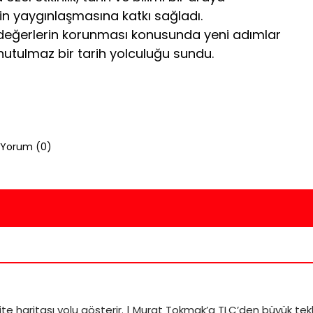
inin yaygınlaşmasına katkı sağladı.
i değerlerin korunması konusunda yeni adımlar
a unutulmaz bir tarih yolculuğu sundu.
Yorum (
0
)
ite haritası
yolu gösterir. |
Murat Tokmak’a TLC’den büyük tekl