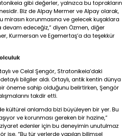
tonikeia gibi değerler, yalnızca bu toprakların
inesidir. Biz de Alpay Mermer ve Alpay olarak,
 bu mirasın korunmasına ve gelecek kuşaklara
a devam edeceğiz,” diyen Özmen, diğer
mer, Kurmersan ve Egemertaş’a da teşekkür
Yolculuk
Ortaylı ve Celal Şengör, Stratonikeia’daki
etaylı bilgiler aldı. Ortaylı, antik kentin dünya
bir öneme sahip olduğunu belirtirken, Şengör
lışmalarını takdir etti.
e kültürel anlamda bizi büyüleyen bir yer. Bu
i taşıyor ve korunması gereken bir hazine,”
kez ziyaret edenler için bu deneyimin unutulmaz
r ise, “Bu tür yerlerde yapılan bilimsel