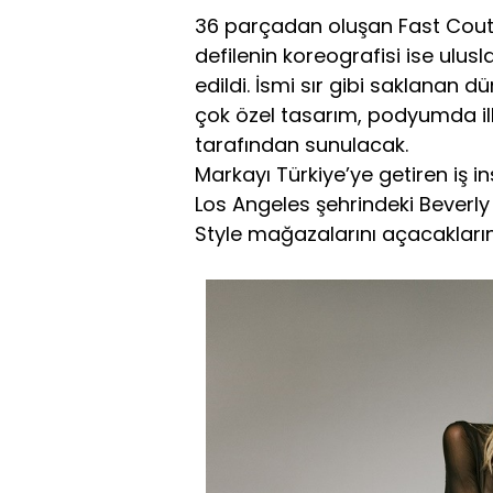
36 parçadan oluşan Fast Cout
defilenin koreografisi ise ulu
edildi. İsmi sır gibi saklanan d
çok özel tasarım, podyumda il
tarafından sunulacak.
Markayı Türkiye’ye getiren iş i
Los Angeles şehrindeki Beverly 
Style mağazalarını açacakların