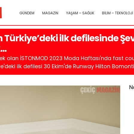
GÜNDEM
MAGAZİN
YAŞAM – SAĞLIK
BİLİM – TEKNOLOJİ
n Türkiye’deki ilk defilesinde Ş
k…
k olan İSTONMOD 2023 Moda Haftası'nda fast cou
e'deki ilk defilesi 30 Ekim'de Runway Hilton Bomonti'
N