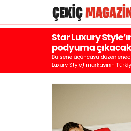
Star Luxury Style’ı
podyuma çıkaca
Bu sene üçüncüsü düzenlenece
Luxury Style) markasının Türkiy