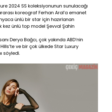
ure 2024 SS koleksiyonunun sunulacağı
slararası koreograf Ferhan Aral’a emanet
ünyaca ünlü bir star için hazırlanan
k kez ünlü top model Şevval Şahin
nsanı Derya Bağcı, çok yakında ABD’nin
Hills’te ve bir çok ülkede Star Luxury
ı söyledi.