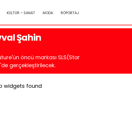
KÜLTÜR – SANAT
MODA
RÖPORTAJ
evval Şahin
ture'ün öncü markası SLS(Star
de gerçekleştirilecek.
o widgets found