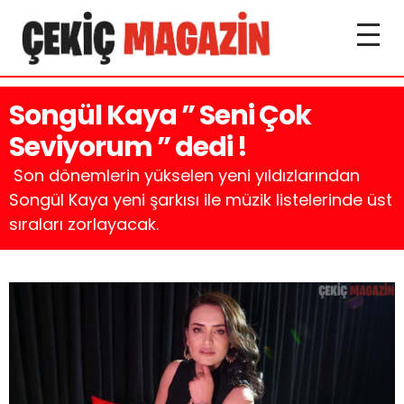
Songül Kaya ” Seni Çok
Seviyorum ” dedi !
Son dönemlerin yükselen yeni yıldızlarından
Songül Kaya yeni şarkısı ile müzik listelerinde üst
sıraları zorlayacak.