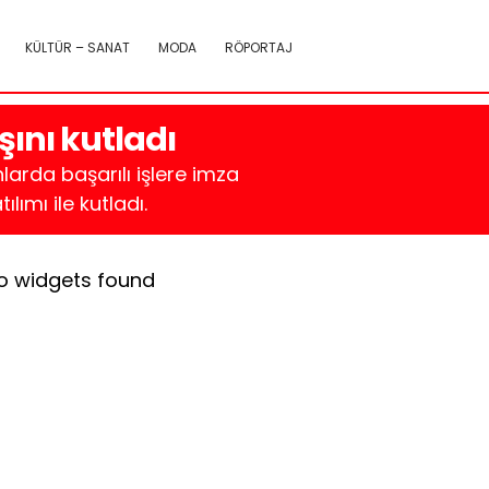
KÜLTÜR – SANAT
MODA
RÖPORTAJ
ını kutladı
larda başarılı işlere imza
lımı ile kutladı.
o widgets found