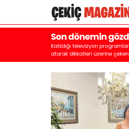
Son dönemin gözde 
Katıldığı televizyon programlar
atarak dikkatleri üzerine çeken 