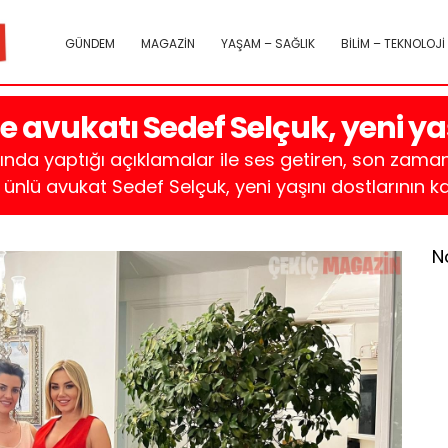
GÜNDEM
MAGAZİN
YAŞAM – SAĞLIK
BİLİM – TEKNOLOJİ
avukatı Sedef Selçuk, yeni yaş
ında yaptığı açıklamalar ile ses getiren, son zaman
ünlü avukat Sedef Selçuk, yeni yaşını dostlarının katı
N