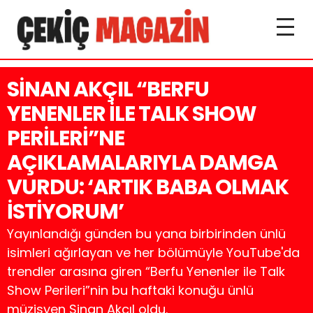
SİNAN AKÇIL “BERFU
YENENLER İLE TALK SHOW
PERİLERİ”NE
AÇIKLAMALARIYLA DAMGA
VURDU: ‘ARTIK BABA OLMAK
İSTİYORUM’
Yayınlandığı günden bu yana birbirinden ünlü
isimleri ağırlayan ve her bölümüyle YouTube'da
trendler arasına giren “Berfu Yenenler ile Talk
Show Perileri”nin bu haftaki konuğu ünlü
müzisyen Sinan Akçıl oldu.