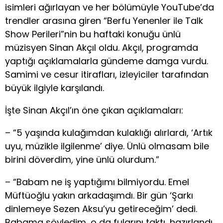
isimleri ağırlayan ve her bölümüyle YouTube’da
trendler arasına giren “Berfu Yenenler ile Talk
Show Perileri”nin bu haftaki konuğu ünlü
müzisyen Sinan Akçıl oldu. Akçıl, programda
yaptığı açıklamalarla gündeme damga vurdu.
Samimi ve cesur itirafları, izleyiciler tarafından
büyük ilgiyle karşılandı.
İşte Sinan Akçıl’ın öne çıkan açıklamaları:
– “5 yaşında kulağımdan kulaklığı alırlardı, ‘Artık
uyu, müzikle ilgilenme’ diye. Ünlü olmasam bile
birini döverdim, yine ünlü olurdum.”
– “Babam ne iş yaptığımı bilmiyordu. Emel
Müftüoğlu yakın arkadaşımdı. Bir gün ‘Şarkı
dinlemeye Sezen Aksu’yu getireceğim’ dedi.
Babama söyledim, o da fularını taktı, hazırlandı.