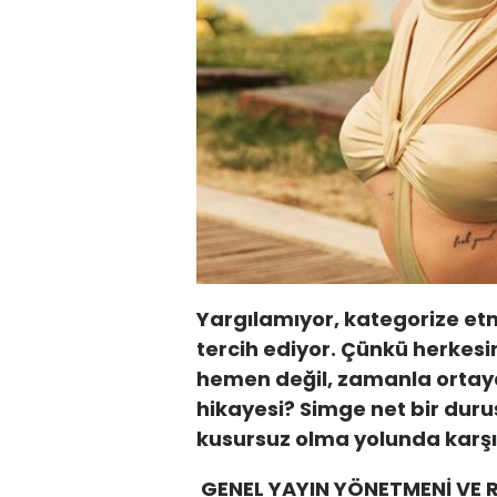
Yargılamıyor, kategorize et
tercih ediyor. Çünkü herkesi
hemen değil, zamanla ortaya
hikayesi? Simge net bir duruş
kusursuz olma yolunda karşı
GENEL YAYIN YÖNETMENİ VE 