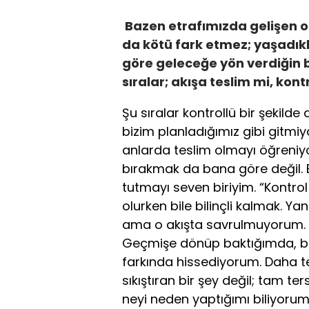
Bazen etrafımızda gelişen ola
da kötü fark etmez; yaşadıkl
göre geleceğe yön verdiğin 
sıralar; akışa teslim mi, kontr
Şu sıralar kontrollü bir şekild
bizim planladığımız gibi gitmiyo
anlarda teslim olmayı öğreni
bırakmak da bana göre değil. B
tutmayı seven biriyim. “Kontrol
olurken bile bilinçli kalmak. Ya
ama o akışta savrulmuyorum. Yö
Geçmişe dönüp baktığımda, b
farkında hissediyorum. Daha 
sıkıştıran bir şey değil; tam ter
neyi neden yaptığımı biliyorum