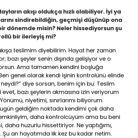
yların akışı oldukça hızlı olabiliyor. İyi ya
arını sindirebildiğin, geçmişi düşünüp ona
bir dönemde misin? Neler hissediyorsun şu
ollü bir ilerleyiş mi?
e akışa teslimim diyebilirim. Hayat her zaman
r; bazı şeyler senin dışında gelişiyor ve o
yorsun. Ama tamamen kendini boşluğa
en genel olarak kendi işinin kontrolünü elinde
 neydi?” diye sorsan, benim için bu: Teslim
ni evet, bazı şeylerin akmasına izin veriyorum
nümü, niyetimi, sınırlarımı biliyorum.
ugün geldiğim noktada kendimi çok daha
temkinliyim, daha kontrolcüyüm ama bu beni
si, daha huzurlu hissettiriyor. Ne yaptığımı,
. Şu an hayatımda ilk kez bu kadar netim.