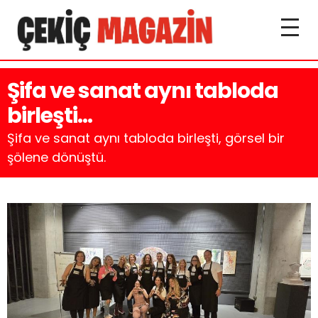
Şifa ve sanat aynı tabloda
birleşti…
Şifa ve sanat aynı tabloda birleşti, görsel bir
şölene dönüştü.