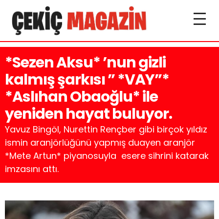
*Sezen Aksu* ’nun gizli
kalmış şarkısı ” *VAY”*
*Aslıhan Obaoğlu* ile
yeniden hayat buluyor.
Yavuz Bingöl, Nurettin Rençber gibi birçok yıldız
ismin aranjörlüğünü yapmış duayen aranjör
*Mete Artun* piyanosuyla esere sihrini katarak
imzasını attı.