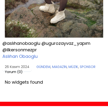
@aslıhanobaoglu @ugurozayvaz_yapım
@ilkersonmezpr
Aslıhan Obaoglu
26 Kasım 2024
GÜNDEM
,
MAGAZİN
,
MÜZİK
,
SPONSOR
Yorum (
0
)
No widgets found