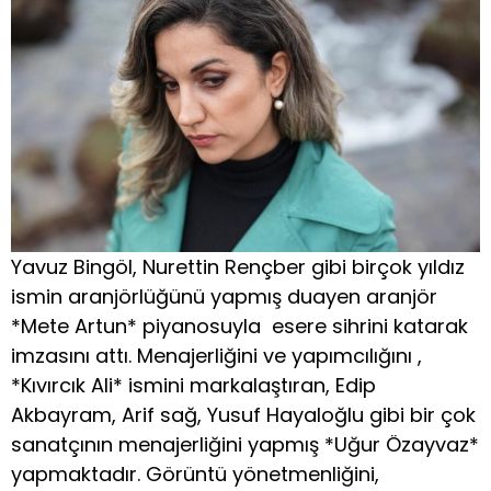
Yavuz Bingöl, Nurettin Rençber gibi birçok yıldız
ismin aranjörlüğünü yapmış duayen aranjör
*Mete Artun* piyanosuyla esere sihrini katarak
imzasını attı. Menajerliğini ve yapımcılığını ,
*Kıvırcık Ali* ismini markalaştıran, Edip
Akbayram, Arif sağ, Yusuf Hayaloğlu gibi bir çok
sanatçının menajerliğini yapmış *Uğur Özayvaz*
yapmaktadır. Görüntü yönetmenliğini,