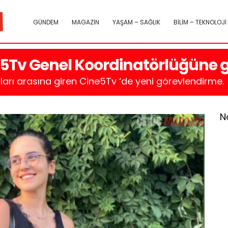
GÜNDEM
MAGAZİN
YAŞAM – SAĞLIK
BİLİM – TEKNOLOJİ
5Tv Genel Koordinatörlüğüne ge
arı arasına giren Cine5Tv ‘de yeni görevlendirme.
N