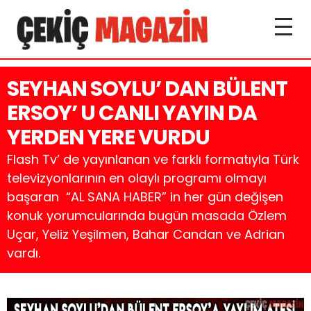
SEYHAN SOYLU’ DAN BÜLENT
ERSOY’ U CANLI YAYIN DA
YERDEN YERE VURDU
Flash Tv’ de yayınlanan ve farklı formatıyla Türk
televizyonlarının en olaylı programı olmayı
başaran “AL SANA HABER” in her gün değişen
konuk yorumcularında bugün masada Özlem
Uçar, Yeliz Yeşilmen, Bahar Candan ve Adrian
vardı.