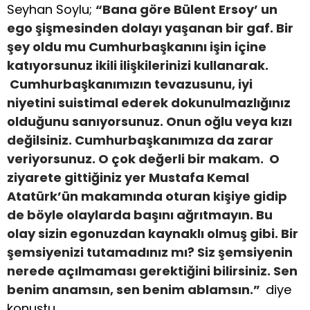
Seyhan Soylu;
“Bana göre Bülent Ersoy’ un
ego şişmesinden dolayı yaşanan bir gaf. Bir
şey oldu mu Cumhurbaşkanını işin içine
katıyorsunuz ikili ilişkilerinizi kullanarak.
Cumhurbaşkanımızın tevazusunu, iyi
niyetini suistimal ederek dokunulmazlığınız
olduğunu sanıyorsunuz. Onun oğlu veya kızı
değilsiniz. Cumhurbaşkanımıza da zarar
veriyorsunuz. O çok değerli bir makam. O
ziyarete gittiğiniz yer Mustafa Kemal
Atatürk’ün makamında oturan kişiye gidip
de böyle olaylarda başını ağrıtmayın. Bu
olay sizin egonuzdan kaynaklı olmuş gibi. Bir
şemsiyenizi tutamadınız mı? Siz şemsiyenin
nerede açılmaması gerektiğini bilirsiniz. Sen
benim anamsın, sen benim ablamsın.”
diye
konuştu.