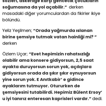
sözleri, askerliğe karşı gencecik çocukların
soğumasına da yol açabilir.”
derken
masadaki diğer yorumculardan da fikirler ikiye
bölündü.
Yeliz Yeşilmen;
“Orada yağmurda ıslanan
birine şemsiye tutmak vatan hainliği mi? ”
derken
Özlem Uçar;
“Evet hepimizin rahatsızlığı
olabilir ama konsere gidiyorsun, 2,5 saat
ayakta duruyorsun sorun yok, açılışlara
gidiyorsun orada da şıkır şıkır oynuyorsun
yine sorun yok. E Anıtkabir’ e gidince
ayaklarım tutmuyor. Otururken de
şemsiyesini tutabilirdi. Hepimiz Bülent Ersoy’
u iyi tanırız enteresan kaprisleri vardır.”
dedi.