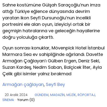
Sahne kostümüne Gülşah Saraçoğlu’nun imza
attığı Türkiye eğlence dünyasında devrim
yaratan ikon Seyfi Dursunoğlu’nun incelikli
portresini ele alan oyun, izleyiciyi ortak bir
geçmişin hatıralarına ve geleceğin hayallerine
doğru yolculuğa çıkarttı.
Oyun sonrası konuklar, Mövenpick Hotel İstanbul
Marmara Sea ev sahipliğinde ağırlandı. Davette
Armağan Çağlayan’ı Gülben Ergen, Deniz Seki,
Suzan Kardeş, Nedim Saban, Balçicek İlter, Ayla
Çelik gibi isimler yalnız bırakmad
Armağan çağlayan
,
Seyfi Bey
20 Aralık 2024
GÜNDEM
,
MAGAZİN
,
MÜZİK
,
RÖPORTAJ
,
SİNEMA
Yorum (
0
)