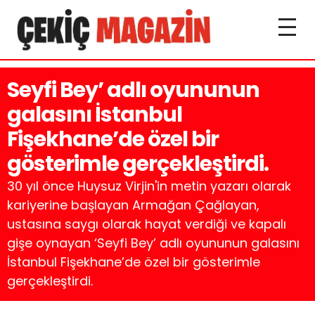
Seyfi Bey’ adlı oyununun
galasını İstanbul
Fişekhane’de özel bir
gösterimle gerçekleştirdi.
30 yıl önce Huysuz Virjin'in metin yazarı olarak
kariyerine başlayan Armağan Çağlayan,
ustasına saygı olarak hayat verdiği ve kapalı
gişe oynayan ‘Seyfi Bey’ adlı oyununun galasını
İstanbul Fişekhane’de özel bir gösterimle
gerçekleştirdi.