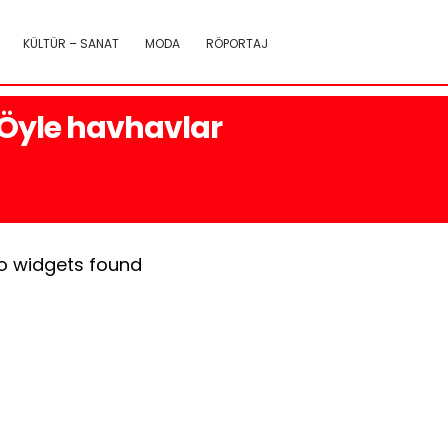
KÜLTÜR – SANAT
MODA
RÖPORTAJ
n Öyle havhavlar
o widgets found