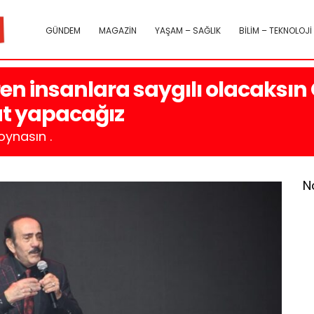
GÜNDEM
MAGAZİN
YAŞAM – SAĞLIK
BİLİM – TEKNOLOJİ
ren insanlara saygılı olacaksı
at yapacağız
ynasın .
N