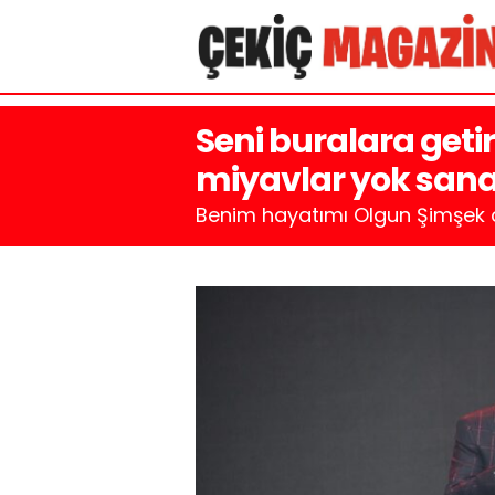
Seni buralara geti
miyavlar yok san
Benim hayatımı Olgun Şimşek o