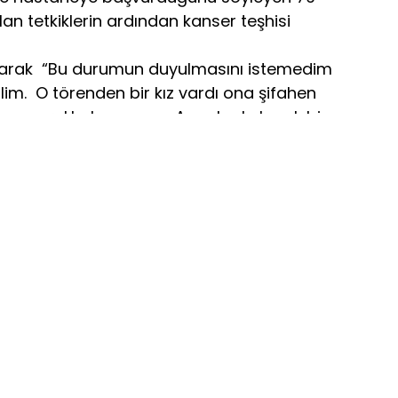
an tetkiklerin ardından kanser teşhisi
i olarak “Bu durumun duyulmasını istemedim
im. O törenden bir kız vardı ona şifahen
azmış. Herkes arıyor. Ama korkulacak bir
i konuldu dedi. Keser şu anda her şey yolunda.
m ediyor.”
ne rağmen hala sahnelerde çok seviliyor. Var
ı adam olmaktan geçiyor. Önce adam olacaksın.
e de güzel bir sanatçı okursan kaymak kadayıf
iyor. Halkın seni buralara getirdiğini sende
sın seni buraya getiren insanlara saygılı
 olmasını ister misiniz? Keser, “ öyle bir
ek bir filme sığmaz öyle bir proje var.