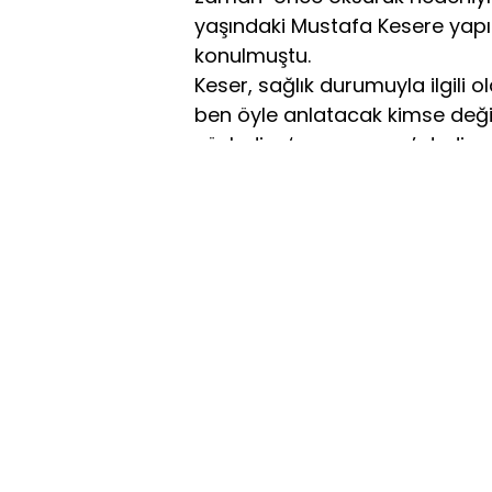
yaşındaki Mustafa Kesere yapıl
konulmuştu.
Keser, sağlık durumuyla ilgil
ben öyle anlatacak kimse değil
söyledim ‘yazma ama’ dedim, y
şey yok. Prostat kanseri teşhis
Ayrıca eşimin de tedavisi deva
Mustafa Keser, yıllar geçmesi
mı bir sırrınız? Keser, “ sırr
Sonra sanatçılık geliyor. Böyl
okuyor. Atmış senedir devam ed
buralara geldiğini unutmayacak
olacaksın”
Mustafa Keser’in hayatının filmi
durumlar var. Bizim hayatımız t