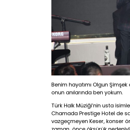
Benim hayatımı Olgun Şimşek oyn
onun anılarında ben yokum.
Türk Halk Müziği’nin usta isim
Chamada Prestige Hotel de sah
vazgeçmeyen Keser, konser önc
zaman önce öksürük nedeniyl