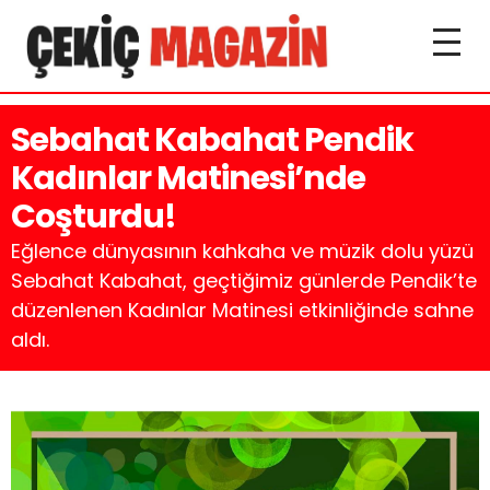
Sebahat Kabahat Pendik
Kadınlar Matinesi’nde
Coşturdu!
Eğlence dünyasının kahkaha ve müzik dolu yüzü
Sebahat Kabahat, geçtiğimiz günlerde Pendik’te
düzenlenen Kadınlar Matinesi etkinliğinde sahne
aldı.