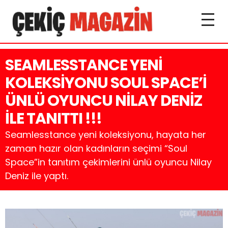
SEAMLESSTANCE YENİ
KOLEKSİYONU SOUL SPACE’İ
ÜNLÜ OYUNCU NİLAY DENİZ
İLE TANITTI !!!
Seamlesstance yeni koleksiyonu, hayata her
zaman hazır olan kadınların seçimi “Soul
Space”in tanıtım çekimlerini ünlü oyuncu Nilay
Deniz ile yaptı.