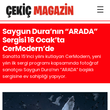
Saygun Dura’nın “ARADA”
Sergisi 16 Ocak’ta
CerModern’de
Sanatta 15’inci yılını kutlayan CerModern, yeni
yılın ilk sergi programı kapsamında fotoğraf
sanatçısı Saygun Dura’nın “ARADA” başlıklı
sergisine ev sahipliği yapıyor.