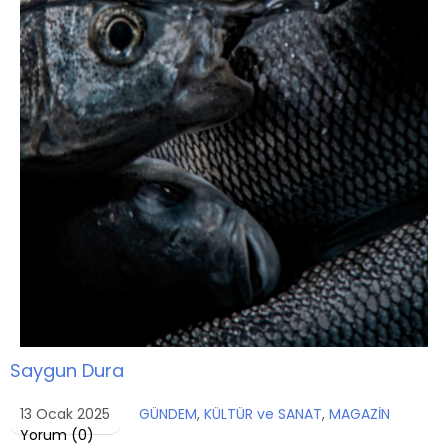
Saygun Dura
13 Ocak 2025
GÜNDEM
,
KÜLTÜR ve SANAT
,
MAGAZİN
Yorum (
0
)