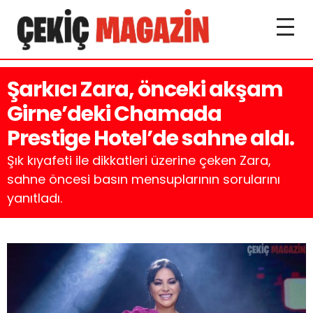
Şarkıcı Zara, önceki akşam
Girne’deki Chamada
Prestige Hotel’de sahne aldı.
Şık kıyafeti ile dikkatleri üzerine çeken Zara,
sahne öncesi basın mensuplarının sorularını
yanıtladı.