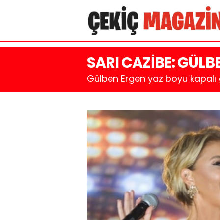
SARI CAZİBE: GÜLB
Gülben Ergen yaz boyu kapalı 