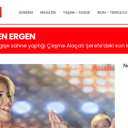
GÜNDEM
MAGAZİN
YAŞAM – SAĞLIK
BİLİM – TEKNOLOJİ
EN ERGEN
gişe sahne yaptığı Çeşme Alaçatı Şerefe’deki son 
N