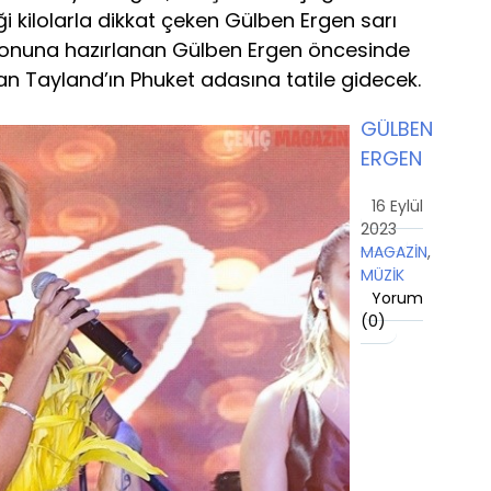
ği kilolarla dikkat çeken Gülben Ergen sarı
ış sezonuna hazırlanan Gülben Ergen öncesinde
an Tayland’ın Phuket adasına tatile gidecek.
GÜLBEN
ERGEN
16 Eylül
2023
MAGAZİN
,
MÜZİK
Yorum
(
0
)