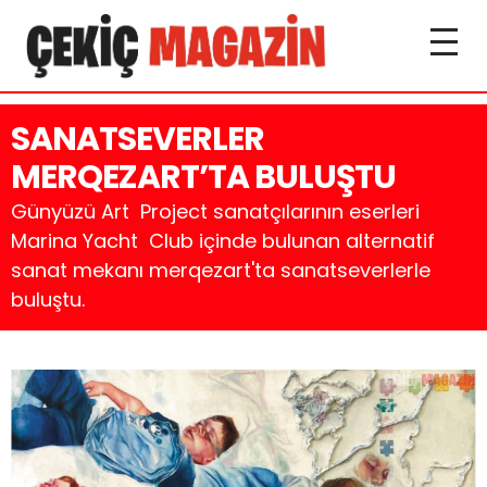
SANATSEVERLER
MERQEZART’TA BULUŞTU
Günyüzü Art Project sanatçılarının eserleri
Marina Yacht Club içinde bulunan alternatif
sanat mekanı merqezart'ta sanatseverlerle
buluştu.