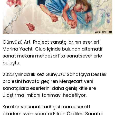
Günyüzü Art Project sanatçılarının eserleri
Marina Yacht Club içinde bulunan alternatif
sanat mekanı merqezart’ta sanatseverlerle
buluştu.
2023 yılında ilk kez Günyüzü Sanatçıya Destek
projesini hayata geçiren Merqezart yeni
sanatçılara eserlerini daha geniş kitlelere
ulaştırma imkanı tanımayı hedefliyor.
Küratör ve sanat tarihçisi marcuscraft
akademisyen sanatçı Erkan Özdilek, Sanatçı