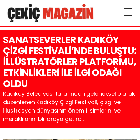
SANATSEVERLER KADIKÖY
ÇİZGİ FESTİVALİ’NDE BULUŞTU:
İLLÜSTRATÖRLER PLATFORMU,
ETKİNLİKLERİ İLE İLGİ ODAĞI
OLDU
Kadıköy Belediyesi tarafından geleneksel olarak
düzenlenen Kadıköy Çizgi Festivali, çizgi ve
illüstrasyon dünyasının önemli isimlerini ve
meraklılarını bir araya getirdi.