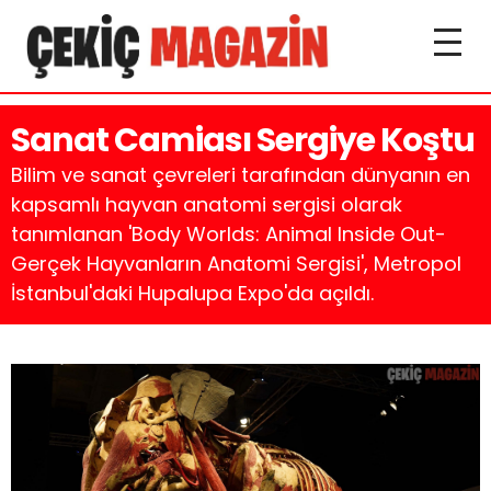
Sanat Camiası Sergiye Koştu
Bilim ve sanat çevreleri tarafından dünyanın en
kapsamlı hayvan anatomi sergisi olarak
tanımlanan 'Body Worlds: Animal Inside Out-
Gerçek Hayvanların Anatomi Sergisi', Metropol
İstanbul'daki Hupalupa Expo'da açıldı.