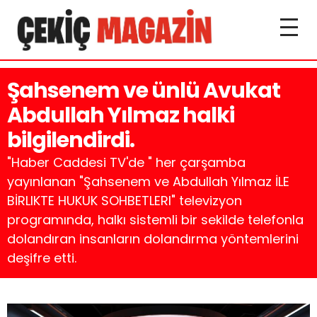
Şahsenem ve ünlü Avukat
Abdullah Yılmaz halki
bilgilendirdi.
"Haber Caddesi TV'de " her çarşamba
yayınlanan "Şahsenem ve Abdullah Yılmaz İLE
BİRLIKTE HUKUK SOHBETLERI" televizyon
programında, halkı sistemli bir sekilde telefonla
dolandıran insanların dolandırma yöntemlerini
deşifre etti.