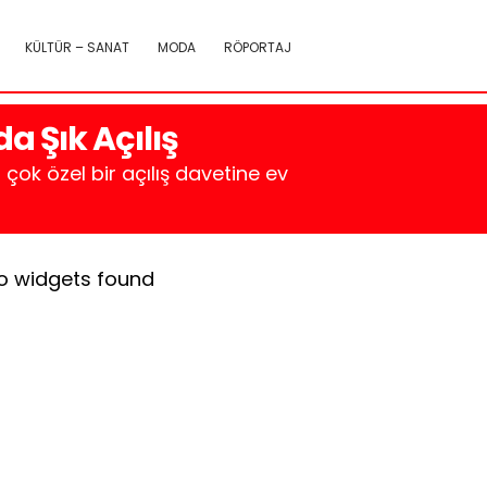
KÜLTÜR – SANAT
MODA
RÖPORTAJ
a Şık Açılış
çok özel bir açılış davetine ev
o widgets found