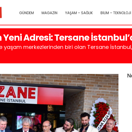
GÜNDEM
MAGAZİN
YAŞAM – SAĞLIK
BİLİM – TEKNOLOJİ
n Yeni Adresi: Tersane İstanbul’d
de yaşam merkezlerinden biri olan Tersane İstanbul, 
N