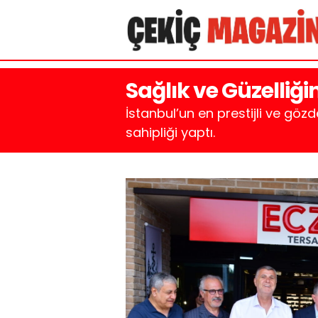
Sağlık ve Güzelliği
İstanbul’un en prestijli ve göz
sahipliği yaptı.