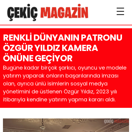
RENKLİ DÜNYANIN PATRONU
ÖZGÜR YILDIZ KAMERA
ÖNÜNE GEÇİYOR
Bugüne kadar birçok şarkıcı, oyuncu ve modele
yatırım yaparak onların başarılarında imzası
olan, ayrıca ünlü isimlerin sosyal medya
yönetimini de üstlenen Özgür Yıldız, 2023 yılı
itibarıyla kendine yatırım yapma kararı aldı.