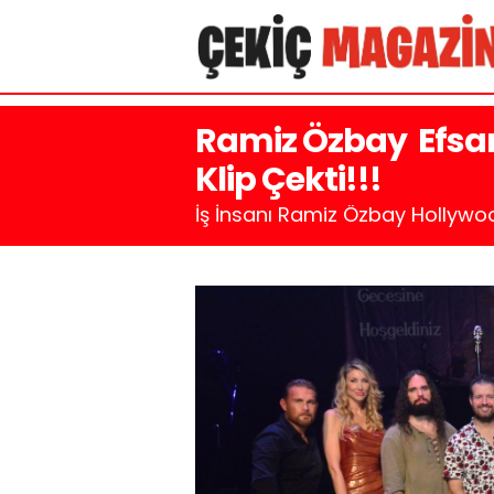
Ramiz Özbay Efsane
Klip Çekti!!!
İş İnsanı Ramiz Özbay Hollywoo