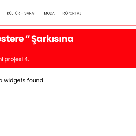
KÜLTÜR – SANAT
MODA
RÖPORTAJ
stere ” Şarkısına
 projesi 4.
o widgets found