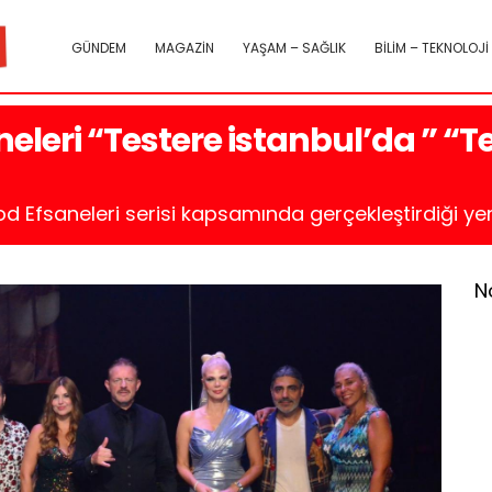
GÜNDEM
MAGAZİN
YAŞAM – SAĞLIK
BİLİM – TEKNOLOJİ
leri “Testere istanbul’da ” “Te
d Efsaneleri serisi kapsamında gerçekleştirdiği yeni
N