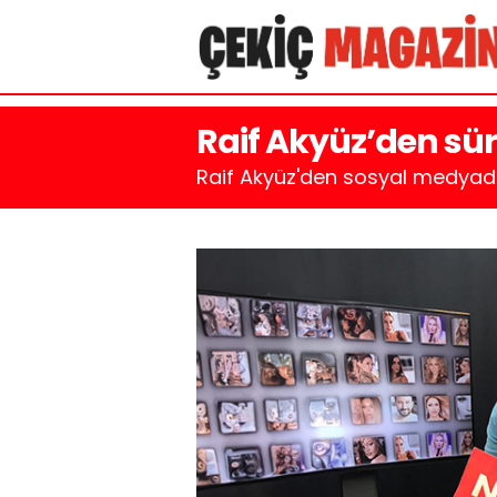
Raif Akyüz’den sürp
Raif Akyüz'den sosyal medyada