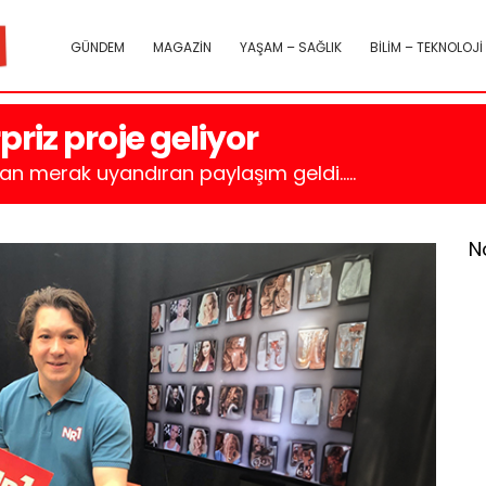
GÜNDEM
MAGAZİN
YAŞAM – SAĞLIK
BİLİM – TEKNOLOJİ
riz proje geliyor
n merak uyandıran paylaşım geldi.....
N