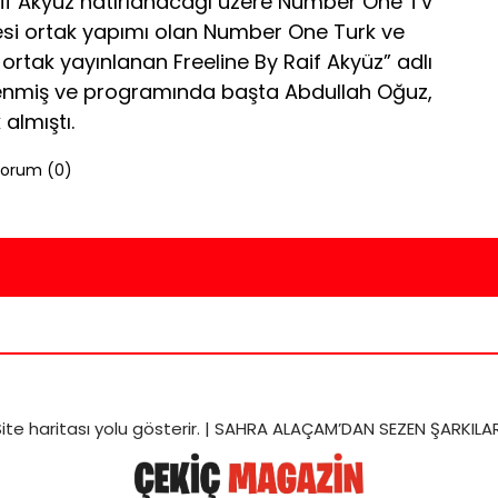
aif Akyüz hatırlanacağı üzere Number One TV
tesi ortak yapımı olan Number One Turk ve
rtak yayınlanan Freeline By Raif Akyüz” adlı
enmiş ve programında başta Abdullah Oğuz,
almıştı.
orum (
0
)
ite haritası
yolu gösterir. |
SAHRA ALAÇAM’DAN SEZEN ŞARKILAR