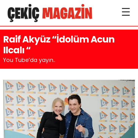
Raif Akyüz “İdolüm Acun
Ilcalı “
You Tube’da yayın..